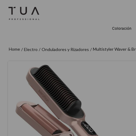
Coloración
TÉRMINOS M
1
.
wella
Multistyler Waver & B
Electro
Onduladores y Rizadores
2
.
sow
3
.
farmavita
4
.
shampoo
5
.
cepillo
6
.
gama
7
.
secador
8
.
loreal
9
.
acondicion