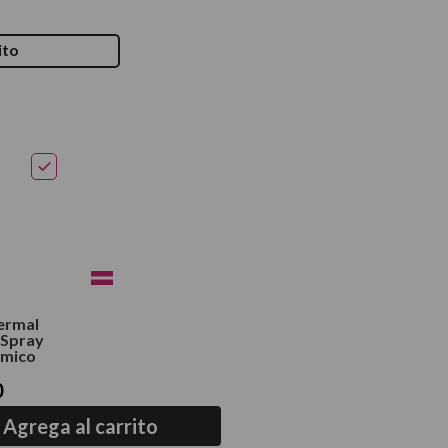
ito
ermal
 Spray
rmico
0
Agrega al carrito