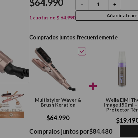
$
64
.
990
－
＋
térmico
Añadir al carr
1
cuotas de
$
64
.
990
Comprados juntos frecuentemente
+
Multistyler Waver &
Wella EIMI Th
Brush Keration
Image 150 ml –
Protector Té
$
64
.
990
$
19
.
49
Compralos juntos por
$
84
.
480