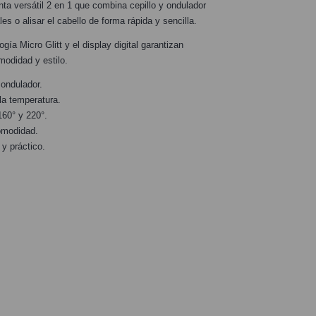
a versátil 2 en 1 que combina cepillo y ondulador
es o alisar el cabello de forma rápida y sencilla.
ía Micro Glitt y el display digital garantizan
modidad y estilo.
 ondulador.
 la temperatura.
160° y 220°.
comodidad.
y práctico.