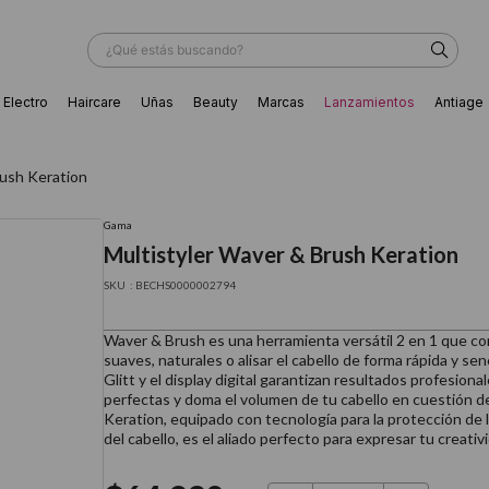
¿Qué estás buscando?
Electro
Haircare
Uñas
Beauty
Marcas
Lanzamientos
Antiage
ÁS BUSCADOS
rush Keration
Gama
Multistyler Waver & Brush Keration
:
BECHS0000002794
Waver & Brush es una herramienta versátil 2 en 1 que co
suaves, naturales o alisar el cabello de forma rápida y sen
Glitt y el display digital garantizan resultados profesion
perfectas y doma el volumen de tu cabello en cuestión d
Keration, equipado con tecnología para la protección de l
del cabello, es el aliado perfecto para expresar tu creati
ador