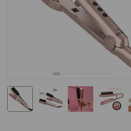
10
.
protector 