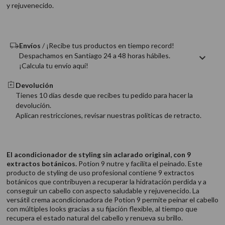
y rejuvenecido.
9
.
acondicionador
10
.
protector térmico
Envíos
/ ¡Recibe tus productos en tiempo record!
Despachamos en Santiago 24 a 48 horas hábiles.
¡Calcula tu envío aquí!
Devolución
Tienes 10 días desde que recibes tu pedido para hacer la
devolución.
Aplican restricciones, revisar nuestras politicas de retracto.
El acondicionador de styling sin aclarado original, con 9
extractos botánicos.
Potion 9 nutre y facilita el peinado. Este
producto de styling de uso profesional contiene 9 extractos
botánicos que contribuyen a recuperar la hidratación perdida y a
conseguir un cabello con aspecto saludable y rejuvenecido. La
versátil crema acondicionadora de Potion 9 permite peinar el cabello
con múltiples looks gracias a su fijación flexible, al tiempo que
recupera el estado natural del cabello y renueva su brillo.