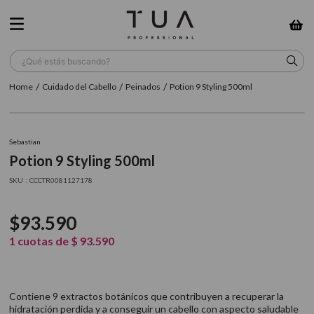
¿Qué estás buscando?
Cuidado del Cabello
Peinados
Potion 9 Styling 500ml
TÉRMINOS MÁS BUSCADOS
1
.
wella
Sebastian
2
.
sow
Potion 9 Styling 500ml
3
.
farmavita
:
CCCTR0081127178
4
.
shampoo
$
93
.
590
5
.
cepillo
1
cuotas de
$
93
.
590
6
.
gama
7
.
secador
Contiene 9 extractos botánicos que contribuyen a recuperar la
8
.
loreal
hidratación perdida y a conseguir un cabello con aspecto saludable