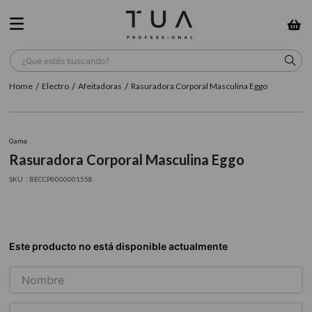
¿Qué estás buscando?
Electro
Afeitadoras
Rasuradora Corporal Masculina Eggo
TÉRMINOS MÁS BUSCADOS
1
.
wella
Gama
2
.
sow
Rasuradora Corporal Masculina Eggo
3
.
farmavita
:
BECCP0000001558
4
.
shampoo
5
.
cepillo
6
.
gama
7
.
secador
8
.
loreal