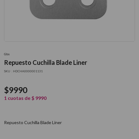
9
.
acondicionador
10
.
protector térmico
Gbs
Repuesto Cuchilla Blade Liner
:
HDCHA0000001131
$
9990
1
cuotas de
$
9990
Repuesto Cuchilla Blade Liner