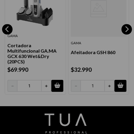
GAMA
GAMA
Cortadora
Multifuncional GA.MA
Afeitadora GSH 860
GCX 630 Wet&Dry
(20PCS)
$
32
.
990
$
69
.
990
－
＋
－
＋