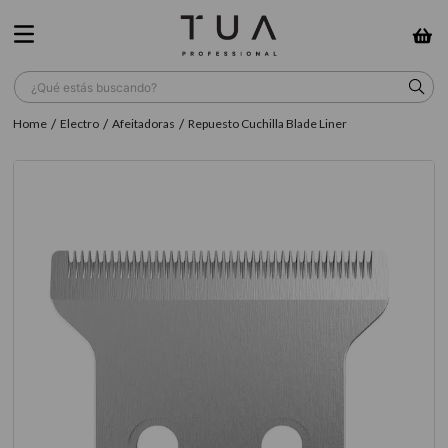
¿Qué estás buscando?
Electro
Afeitadoras
Repuesto Cuchilla Blade Liner
TÉRMINOS MÁS BUSCADOS
1
.
wella
2
.
sow
3
.
farmavita
4
.
shampoo
5
.
cepillo
6
.
gama
7
.
secador
8
.
loreal