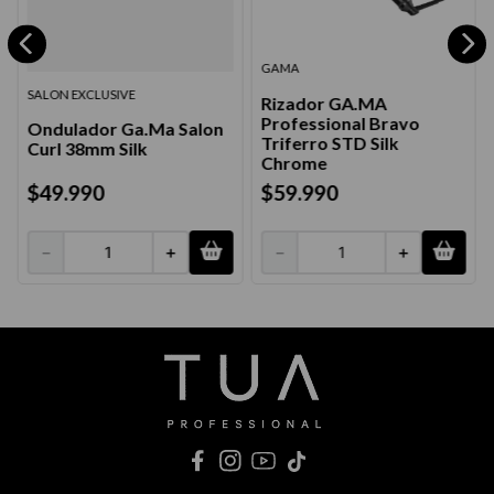
GAMA
SALON EXCLUSIVE
Rizador GA.MA
Professional Bravo
Ondulador Ga.Ma Salon
Triferro STD Silk
Curl 38mm Silk
Chrome
$
49
.
990
$
59
.
990
－
＋
－
＋