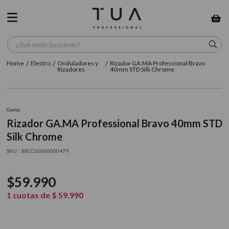
¿Qué estás buscando?
Electro
Onduladores y
Rizador GA.MA Professional Bravo
TÉRMINOS MÁS BUSCADOS
Rizadores
40mm STD Silk Chrome
1
.
wella
2
.
sow
Gama
Rizador GA.MA Professional Bravo 40mm STD
3
.
farmavita
Silk Chrome
4
.
shampoo
:
BECCG0000000479
5
.
cepillo
$
59
.
990
6
.
gama
1
cuotas de
$
59
.
990
7
.
secador
8
.
loreal