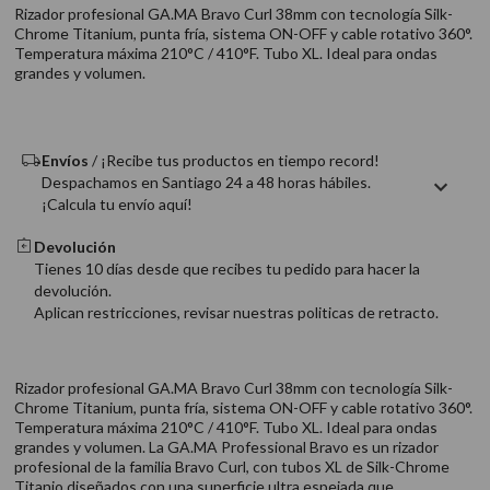
9
.
acondicionador
Rizador profesional GA.MA Bravo Curl 38mm con tecnología Silk-
Chrome Titanium, punta fría, sistema ON-OFF y cable rotativo 360°.
10
.
protector térmico
Temperatura máxima 210°C / 410°F. Tubo XL. Ideal para ondas
grandes y volumen.
Envíos
/ ¡Recibe tus productos en tiempo record!
Despachamos en Santiago 24 a 48 horas hábiles.
¡Calcula tu envío aquí!
Devolución
Tienes 10 días desde que recibes tu pedido para hacer la
devolución.
Aplican restricciones, revisar nuestras politicas de retracto.
Rizador profesional GA.MA Bravo Curl 38mm con tecnología Silk-
Chrome Titanium, punta fría, sistema ON-OFF y cable rotativo 360°.
Temperatura máxima 210°C / 410°F. Tubo XL. Ideal para ondas
grandes y volumen. La GA.MA Professional Bravo es un rizador
profesional de la familia Bravo Curl, con tubos XL de Silk-Chrome
Titanio diseñados con una superficie ultra espejada que