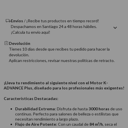
9
.
acondicionador
10
.
protector térmico
Envíos
/ ¡Recibe tus productos en tiempo record!
Despachamos en Santiago 24 a 48 horas hábiles.
¡Calcula tu envío aquí!
Devolución
Tienes 10 días desde que recibes tu pedido para hacer la
devolución.
Aplican restricciones, revisar nuestras politicas de retracto.
¡Lleva tu rendimiento al siguiente nivel con el Motor K-
ADVANCE Plus, diseñado para los profesionales más exigentes!
Características Destacadas:
Durabilidad Extrema
: Disfruta de hasta
3000 horas
de uso
continuo. Perfecto para salones de belleza o estilistas que
necesitan rendimiento a largo plazo.
Flujo de Aire Potente
: Con un caudal de
84 m³/h
, seca el