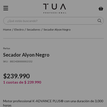
¿Qué estás buscando?
Electro
Secadores
Secador Alyon Negro
TÉRMINOS MÁS BUSCADOS
1
.
wella
Parlux
2
.
sow
Secador Alyon Negro
3
.
farmavita
:
BECHD0000002152
4
.
shampoo
$
239
.
990
5
.
cepillo
1
cuotas de
$
239
.
990
6
.
gama
7
.
secador
Motor professional K-ADVANCE PLUS® con una duración de 3,000
8
.
loreal
horas