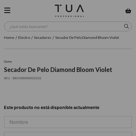
¿Qué estás buscando?
Electro
Secadores
Secador De Pelo Diamond Bloom Violet
TÉRMINOS MÁS BUSCADOS
1
.
wella
Gama
2
.
sow
Secador De Pelo Diamond Bloom Violet
3
.
farmavita
:
BECHD0000002232
4
.
shampoo
5
.
cepillo
6
.
gama
7
.
secador
8
.
loreal