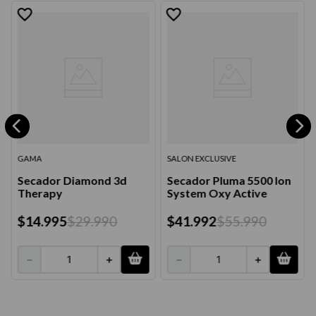
GAMA
SALON EXCLUSIVE
Secador Diamond 3d
Secador Pluma 5500 Ion
Therapy
System Oxy Active
$
14
.
995
$
29
.
990
$
41
.
992
$
55
.
990
－
＋
－
＋