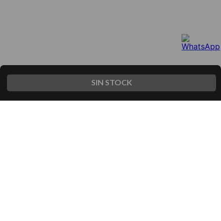
SIN STOCK
Te guardamos descuentos ún
Acceso VIP solo para lo