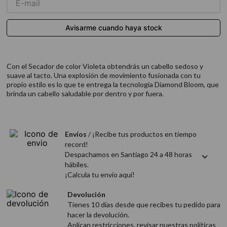
9
.
acondicionador
10
.
protector térmico
Con el Secador de color Violeta obtendrás un cabello sedoso y
suave al tacto. Una explosión de movimiento fusionada con tu
propio estilo es lo que te entrega la tecnología Diamond Bloom, que
brinda un cabello saludable por dentro y por fuera.
Envíos
/ ¡Recibe tus productos en tiempo
record!
Despachamos en Santiago 24 a 48 horas
hábiles.
¡Calcula tu envío aquí!
Devolución
Tienes 10 días desde que recibes tu pedido para
hacer la devolución.
Aplican restricciones, revisar nuestras politicas