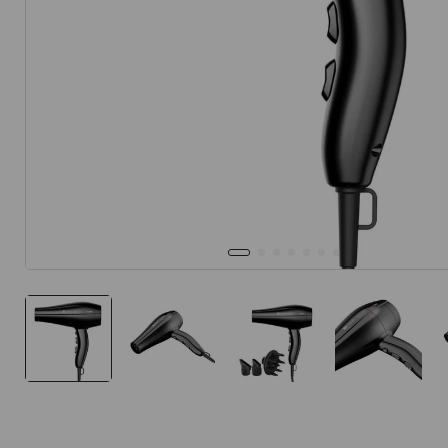
10
.
protector 