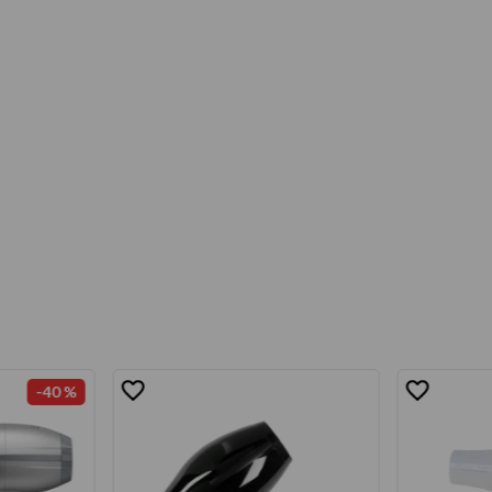
-
40 %