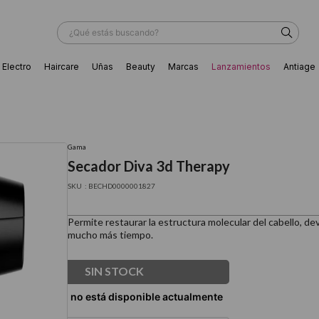
¿Qué estás buscando?
Electro
Haircare
Uñas
Beauty
Marcas
Lanzamientos
Antiage
ÁS BUSCADOS
Gama
Secador Diva 3d Therapy
:
BECHD0000001827
Permite restaurar la estructura molecular del cabello, de
mucho más tiempo.
SIN STOCK
ador