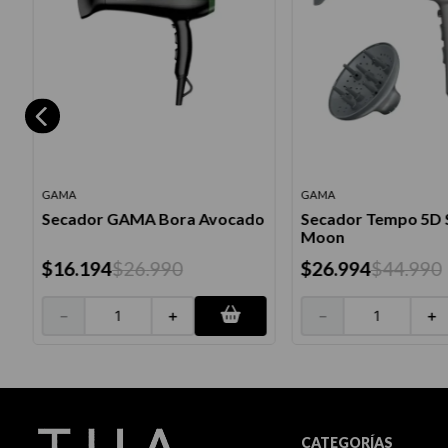
GAMA
GAMA
Secador GAMA Bora Avocado
Secador Tempo 5D 
Moon
$
16
.
194
$
26
.
990
$
26
.
994
$
44
.
990
－
＋
－
＋
CATEGORÍAS