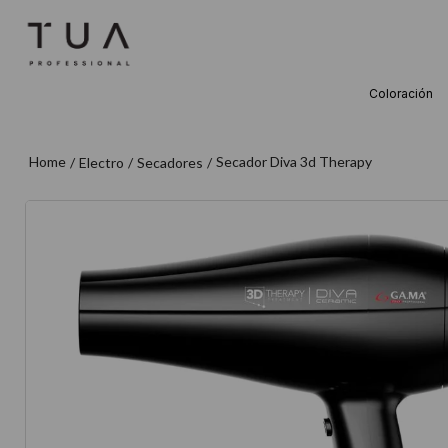
Coloración
TÉRMINOS M
1
.
wella
Secador Diva 3d Therapy
Electro
Secadores
2
.
sow
3
.
farmavita
4
.
shampoo
5
.
cepillo
6
.
gama
7
.
secador
8
.
loreal
9
.
acondicion