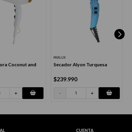
PARLUX
ora Coconut and
Secador Alyon Turquesa
$
239
.
990
＋
－
＋
AL
CUENTA