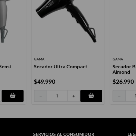
GAMA
GAMA
Sensi
Secador Ultra Compact
Secador B
Almond
$
49
.
990
$
26
.
990
－
＋
－
SERVICIOS AL CONSUMIDOR
LEG