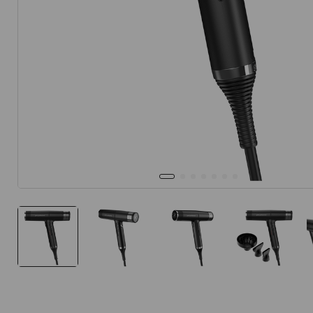
10
.
protector 