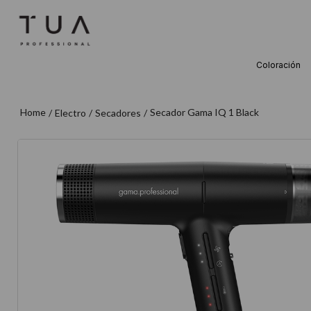
Coloración
TÉRMINOS M
1
.
wella
Secador Gama IQ 1 Black
Electro
Secadores
2
.
sow
3
.
farmavita
4
.
shampoo
5
.
cepillo
6
.
gama
7
.
secador
8
.
loreal
9
.
acondicion