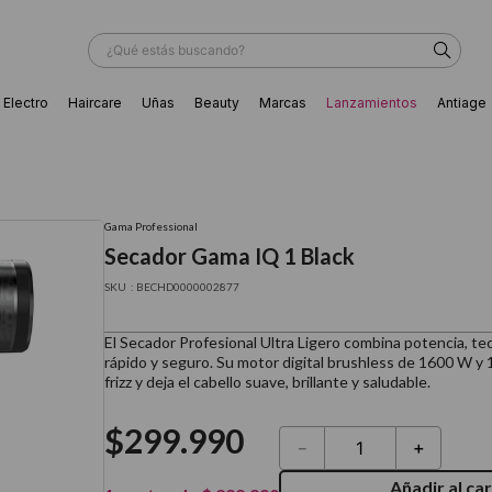
¿Qué estás buscando?
Electro
Haircare
Uñas
Beauty
Marcas
Lanzamientos
Antiage
ÁS BUSCADOS
Gama Professional
Secador Gama IQ 1 Black
:
BECHD0000002877
El Secador Profesional Ultra Ligero combina potencia, t
rápido y seguro. Su motor digital brushless de 1600 W y 1
frizz y deja el cabello suave, brillante y saludable.
$
299
.
990
－
＋
ador
Añadir al car