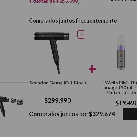
1
cuotas de
$
299
.
990
térmico
Comprados juntos frecuentemente
+
Secador Gama IQ 1 Black
Wella EIMI Th
Image 150 ml –
Protector Té
$
299
.
990
$
19
.
49
Compralos juntos por
$
329
.
674