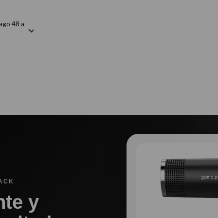
ago 48 a
LACK
nte y