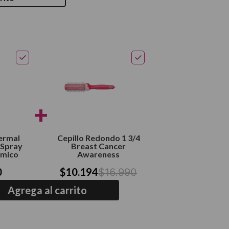
+
ermal
Cepillo Redondo 1 3/4
 Spray
Breast Cancer
rmico
Awareness
0
$
10
.
194
$
16
.
990
Agrega al carrito