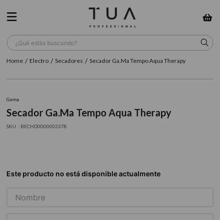
¿Qué estás buscando?
Electro
Secadores
Secador Ga.Ma Tempo Aqua Therapy
TÉRMINOS MÁS BUSCADOS
1
.
wella
Gama
2
.
sow
Secador Ga.Ma Tempo Aqua Therapy
3
.
farmavita
:
BECHD0000002378
4
.
shampoo
5
.
cepillo
6
.
gama
7
.
secador
8
.
loreal