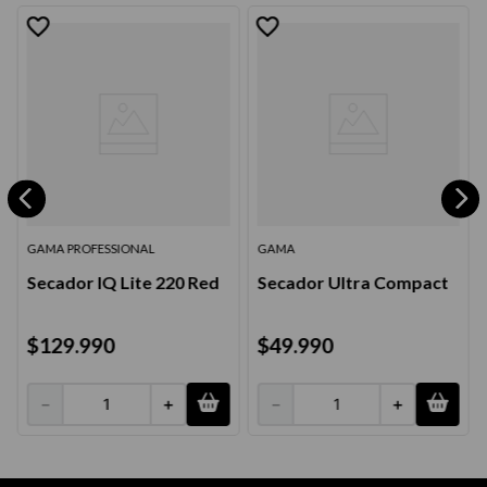
GAMA PROFESSIONAL
GAMA
Secador IQ Lite 220 Red
Secador Ultra Compact
$
129
.
990
$
49
.
990
－
＋
－
＋