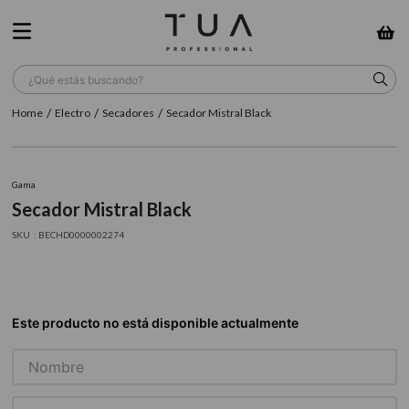
¿Qué estás buscando?
Electro
Secadores
Secador Mistral Black
TÉRMINOS MÁS BUSCADOS
1
.
wella
Gama
2
.
sow
Secador Mistral Black
3
.
farmavita
:
BECHD0000002274
4
.
shampoo
5
.
cepillo
6
.
gama
7
.
secador
8
.
loreal