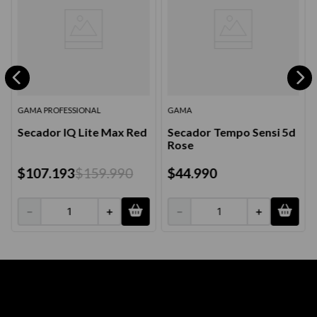
GAMA PROFESSIONAL
GAMA
Secador IQ Lite Max Red
Secador Tempo Sensi 5d
Rose
$
107
.
193
$
159
.
990
$
44
.
990
－
＋
－
＋