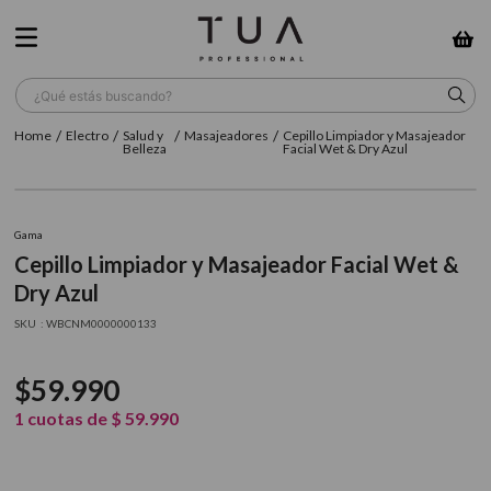
¿Qué estás buscando?
Electro
Salud y
Masajeadores
Cepillo Limpiador y Masajeador
TÉRMINOS MÁS BUSCADOS
Belleza
Facial Wet & Dry Azul
1
.
wella
2
.
sow
Gama
Cepillo Limpiador y Masajeador Facial Wet &
3
.
farmavita
Dry Azul
4
.
shampoo
:
WBCNM0000000133
5
.
cepillo
$
59
.
990
6
.
gama
1
cuotas de
$
59
.
990
7
.
secador
8
.
loreal