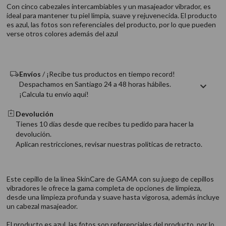
9
.
acondicionador
Con cinco cabezales intercambiables y un masajeador vibrador, es
ideal para mantener tu piel limpia, suave y rejuvenecida. El producto
10
.
protector térmico
es azul, las fotos son referenciales del producto, por lo que pueden
verse otros colores además del azul
Envíos
/ ¡Recibe tus productos en tiempo record!
Despachamos en Santiago 24 a 48 horas hábiles.
¡Calcula tu envío aquí!
Devolución
Tienes 10 días desde que recibes tu pedido para hacer la
devolución.
Aplican restricciones, revisar nuestras politicas de retracto.
Este cepillo de la linea SkinCare de GAMA con su juego de cepillos
vibradores le ofrece la gama completa de opciones de limpieza,
desde una limpieza profunda y suave hasta vigorosa, además incluye
un cabezal masajeador.
El producto es azul, las fotos son referenciales del producto, por lo