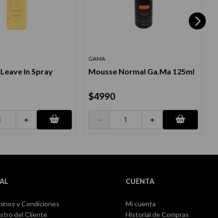
GAMA
F
 Leave In Spray
Mousse Normal Ga.Ma 125ml
H
$
4990
＋
－
＋
AL
CUENTA
inos y Condiciones
Mi cuenta
stro del Cliente
Historial de Compras