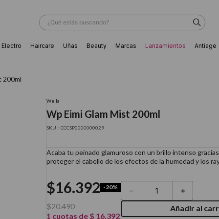
¿Qué estás buscando?
Electro
Haircare
Uñas
Beauty
Marcas
Lanzamientos
Antiage
ÁS BUSCADOS
t 200ml
Wella
Wp Eimi Glam Mist 200ml
:
CCCSP0000000029
Acaba tu peinado glamuroso con un brillo intenso gracias
proteger el cabello de los efectos de la humedad y los ra
$
16
.
392
-
20%
－
＋
$
20
.
490
Añadir al carr
ador
1
cuotas de
$
16
.
392