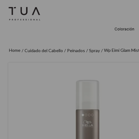
Coloración
TÉRMINOS M
1
.
wella
Wp Eimi Glam Mis
Cuidado del Cabello
Peinados
Spray
2
.
sow
3
.
farmavita
4
.
shampoo
5
.
cepillo
6
.
gama
7
.
secador
8
.
loreal
9
.
acondicion