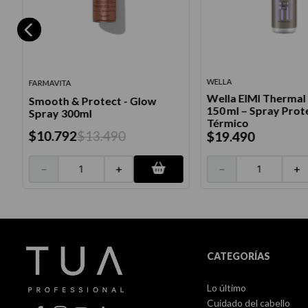
WELLA
FARMAVITA
Wella EIMI Thermal
Smooth & Protect - Glow
150 ml – Spray Prot
Spray 300ml
Térmico
$
10
.
792
$
13
.
490
$
19
.
490
－
＋
－
＋
CATEGORÍAS
Lo último
Cuidado del cabello