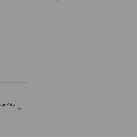
térmico
ago 48 a