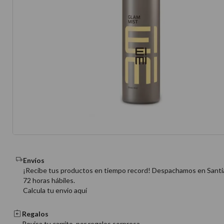
10
.
protector 
Envíos
¡Recibe tus productos en tiempo record! Despachamos en Santi
72 horas hábiles.
Calcula tu envio aquí
Regalos
Revisa tu carrito, por regalos sorpresa