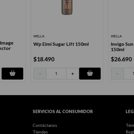
WELLA
WELLA
 Image
Wp Eimi Sugar Lift 150ml
Invigo Sun
ector
150ml
$
18
.
490
$
26
.
690
－
＋
－
SERVICIOS AL CONSUMIDOR
LEG
Contáctanos
Térm
Tiendas
Regi