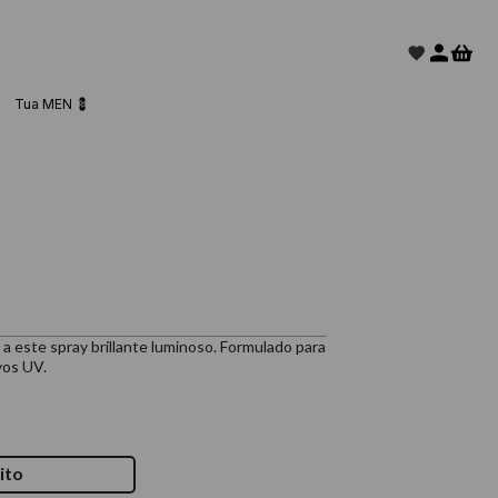
Tua MEN 💈
 a este spray brillante luminoso. Formulado para
yos UV.
ito