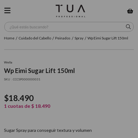
¿Qué estás buscando?
Cuidado del Cabello
Peinados
Spray
Wp Eimi Sugar Lift 150ml
TÉRMINOS MÁS BUSCADOS
1
.
wella
Wella
2
.
sow
Wp Eimi Sugar Lift 150ml
3
.
farmavita
:
CCCSP0000000031
4
.
shampoo
$
18
.
490
5
.
cepillo
1
cuotas de
$
18
.
490
6
.
gama
7
.
secador
Sugar Spray para conseguir textura y volumen
8
.
loreal