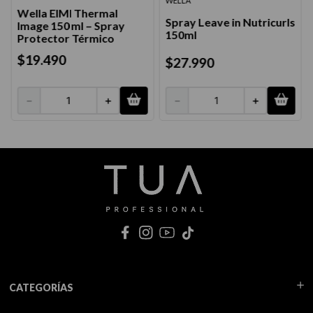
WELLA
Wella EIMI Thermal
Spray Leave in Nutricurls
Image 150 ml – Spray
150ml
Protector Térmico
$
19
.
490
$
27
.
990
－
＋
－
＋
CATEGORÍAS