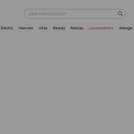
¿Qué estás buscando?
Electro
Haircare
Uñas
Beauty
Marcas
Lanzamientos
Antiage
ÁS BUSCADOS
ador