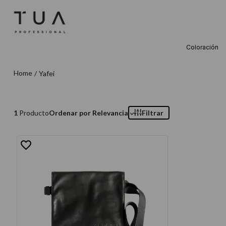
Coloración
TÉRMINOS M
Yafei
1
.
wella
2
.
sow
3
.
farmavita
1
Producto
Ordenar por
Relevancia
Filtrar
4
.
shampoo
5
.
cepillo
6
.
gama
7
.
secador
8
.
loreal
9
.
acondicion