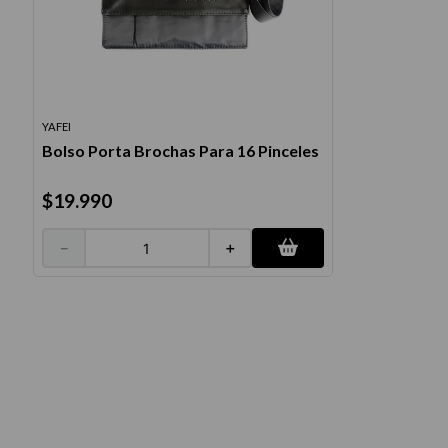
10
.
protector 
YAFEI
Bolso Porta Brochas Para 16 Pinceles
$
19
.
990
－
＋