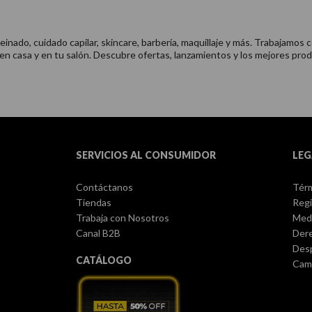
nado, cuidado capilar, skincare, barbería, maquillaje y más. Trabajamos c
 en casa y en tu salón. Descubre ofertas, lanzamientos y los mejores prod
SERVICIOS AL CONSUMIDOR
LEG
Contáctanos
Térm
Tiendas
Regi
Trabaja con Nosotros
Med
Canal B2B
Dere
Des
CATÁLOGO
Camb