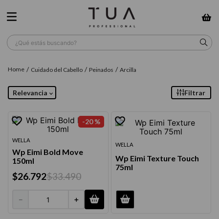
¿Qué estás buscando?
TÉRMINOS MÁS BUSCADOS
Cuidado del Cabello
Peinados
Arcilla
1
.
wella
Relevancia
Filtrar
2
.
sow
3
.
farmavita
-
20 %
4
.
shampoo
WELLA
WELLA
Wp Eimi Bold Move
5
.
cepillo
Wp Eimi Texture Touch
150ml
75ml
6
.
gama
$
26
.
792
$
33
.
490
7
.
secador
－
＋
8
.
loreal