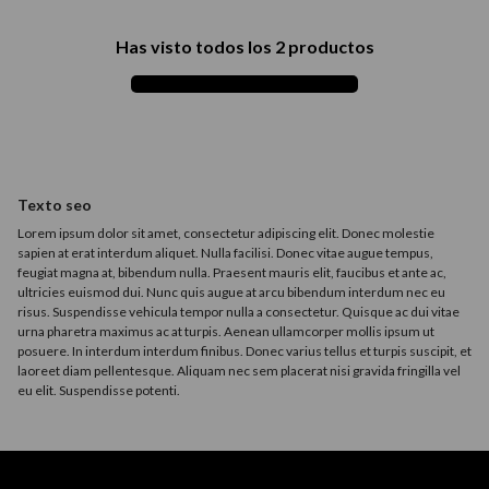
9
.
acondicionador
Has visto todos los
2
productos
10
.
protector térmico
Texto seo
Lorem ipsum dolor sit amet, consectetur adipiscing elit. Donec molestie
sapien at erat interdum aliquet. Nulla facilisi. Donec vitae augue tempus,
feugiat magna at, bibendum nulla. Praesent mauris elit, faucibus et ante ac,
ultricies euismod dui. Nunc quis augue at arcu bibendum interdum nec eu
risus. Suspendisse vehicula tempor nulla a consectetur. Quisque ac dui vitae
urna pharetra maximus ac at turpis. Aenean ullamcorper mollis ipsum ut
posuere. In interdum interdum finibus. Donec varius tellus et turpis suscipit, et
laoreet diam pellentesque. Aliquam nec sem placerat nisi gravida fringilla vel
eu elit. Suspendisse potenti.