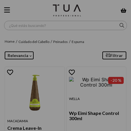
¿Qué estás buscando?
TÉRMINOS MÁS BUSCADOS
Cuidado del Cabello
Peinados
Espuma
1
.
wella
Relevancia
Filtrar
2
.
sow
3
.
farmavita
-
20 %
4
.
shampoo
5
.
cepillo
WELLA
6
.
gama
Wp Eimi Shape Control
7
.
secador
300ml
MACADAMIA
8
.
loreal
Crema Leave-In