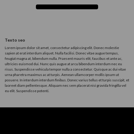
Texto seo
Lorem ipsum dolor sit amet, consectetur adipiscing elit. Donec molestie
sapien at erat interdum aliquet. Nulla facilisi. Donec vitae augue tempus,
feugiat magna at, bibendum nulla. Praesent mauris elit, faucibus et ante ac,
ultricies euismod dui. Nunc quis augue at arcu bibendum interdum nec eu
risus. Suspendisse vehicula tempor nulla a consectetur. Quisque ac dui vitae
urna pharetra maximus ac at turpis. Aenean ullamcorper mollis ipsum ut
posuere. In interdum interdum finibus. Donec varius tellus et turpis suscipit, et
laoreet diam pellentesque. Aliquam nec sem placerat nisi gravida fringilla vel
eu elit. Suspendisse potenti.