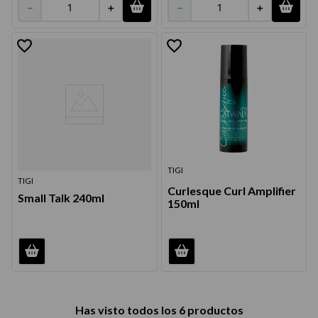
－
＋
－
＋
TIGI
TIGI
Curlesque Curl Amplifier
Small Talk 240ml
150ml
Has visto todos los
6
productos