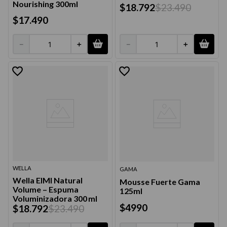
Nourishing 300ml
9
.
acondicionador
$
18
.
792
$
23
.
490
$
17
.
490
10
.
protector térmico
－
＋
－
＋
WELLA
GAMA
Wella EIMI Natural
Mousse Fuerte Gama
Volume – Espuma
125ml
Voluminizadora 300 ml
$
4990
$
18
.
792
$
23
.
490