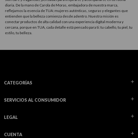
diaria. De la mano de Carola de Moras, embajadora de nuestra marca,
reflejamos la esencia de TUA: mujeres auténticas, seguras y elegantes que
entienden que la belleza comienza desde adentro. Nuestra misión es
conectar productos de alta calidad con una experiencia digital moderna y
cercana, porque en TUA, cada detalle está pensado para ti: tu cabello, tu piel, tu
estilo, tu belleza.
CATEGORÍAS
SERVICIOS AL CONSUMIDOR
LEGAL
CUENTA