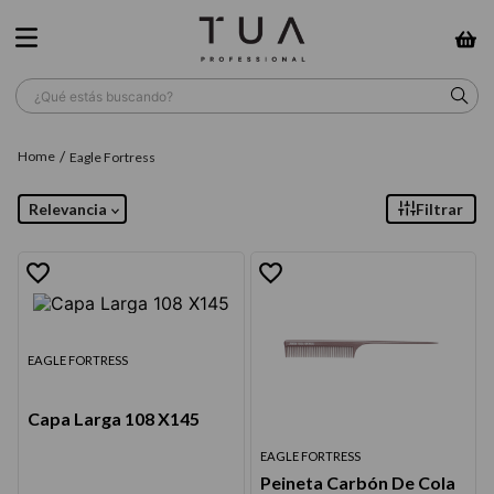
¿Qué estás buscando?
TÉRMINOS MÁS BUSCADOS
Eagle Fortress
1
.
wella
Relevancia
Filtrar
2
.
sow
3
.
farmavita
4
.
shampoo
5
.
cepillo
EAGLE FORTRESS
6
.
gama
Capa Larga 108 X145
7
.
secador
EAGLE FORTRESS
8
.
loreal
Peineta Carbón De Cola