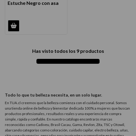
Estuche Negro con asa
Has visto todos los
9
productos
Todo lo que tu belleza necesita, en un solo lugar.
En TUA.cl creemos que la belleza comienza con el cuidado personal. Somos
una tienda online de belleza y bienestar dedicada 100% a mujeres que buscan
productos profesionales, resultados reales y una experiencia de compra
simple, rápida y confiable. En nuestro catálogo encontrarás marcas
reconocidas como Cadiveu, Brasil Cacau, Gama, Revlon, Zíta, TSC y Otowil,
abarcando categorías como coloración, cuidado capilar, electro belleza, uñas,
skin care y fragancias, pensadas para inspirarte y acompañarte en tu rutina