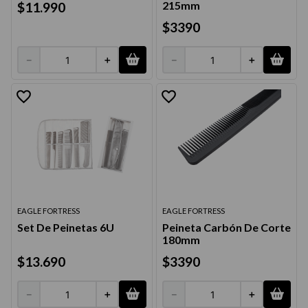
215mm
$
11
.
990
9
.
acondicionador
$
3390
10
.
protector térmico
－
＋
－
＋
EAGLE FORTRESS
EAGLE FORTRESS
Set De Peinetas 6U
Peineta Carbón De Corte
180mm
$
13
.
690
$
3390
－
＋
－
＋