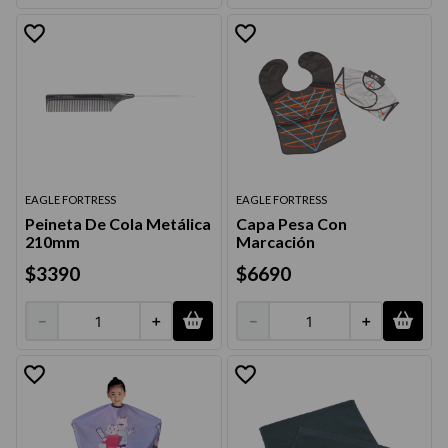
EAGLE FORTRESS
EAGLE FORTRESS
Peineta De Cola Metálica
Capa Pesa Con
210mm
Marcación
$
3390
$
6690
－
＋
－
＋