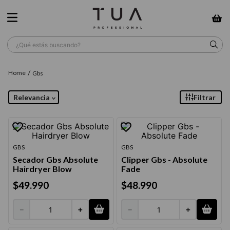
¿Qué estás buscando?
TÉRMINOS MÁS BUSCADOS
Gbs
1
.
wella
Relevancia
Filtrar
2
.
sow
3
.
farmavita
4
.
shampoo
GBS
GBS
Secador Gbs Absolute
Clipper Gbs - Absolute
5
.
cepillo
Hairdryer Blow
Fade
6
.
gama
$
49
.
990
$
48
.
990
7
.
secador
－
＋
－
＋
8
.
loreal