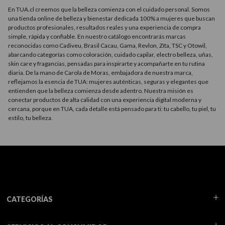
En TUA.cl creemos que la belleza comienza con el cuidado personal. Somos
una tienda online de belleza y bienestar dedicada 100% a mujeres que buscan
productos profesionales, resultados reales y una experiencia de compra
simple, rápida y confiable. En nuestro catálogo encontrarás marcas
reconocidas como Cadiveu, Brasil Cacau, Gama, Revlon, Zíta, TSC y Otowil,
abarcando categorías como coloración, cuidado capilar, electro belleza, uñas,
skin care y fragancias, pensadas para inspirarte y acompañarte en tu rutina
diaria. De la mano de Carola de Moras, embajadora de nuestra marca,
reflejamos la esencia de TUA: mujeres auténticas, seguras y elegantes que
entienden que la belleza comienza desde adentro. Nuestra misión es
conectar productos de alta calidad con una experiencia digital moderna y
cercana, porque en TUA, cada detalle está pensado para ti: tu cabello, tu piel, tu
estilo, tu belleza.
CATEGORÍAS