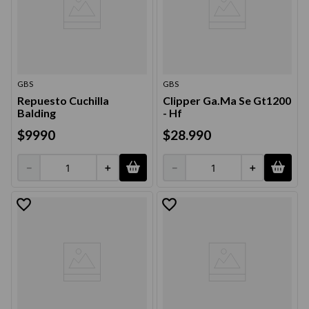
GBS
GBS
Repuesto Cuchilla
Clipper Ga.Ma Se Gt1200
Balding
- Hf
$
9990
$
28
.
990
－
＋
－
＋