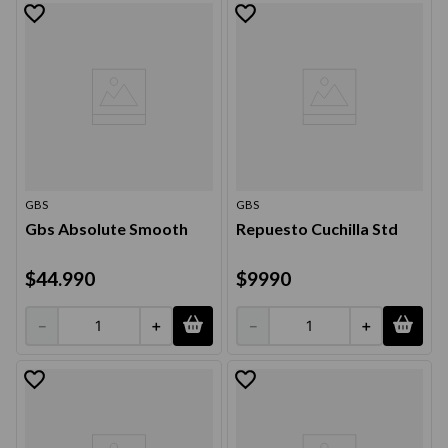
9
.
acondicionador
10
.
protector térmico
GBS
GBS
Gbs Absolute Smooth
Repuesto Cuchilla Std
$
44
.
990
$
9990
－
＋
－
＋