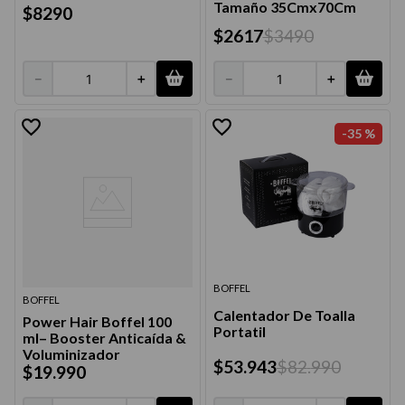
Tamaño 35Cmx70Cm
9
.
acondicionador
$
8290
$
2617
$
3490
10
.
protector térmico
－
＋
－
＋
-
35 %
BOFFEL
BOFFEL
Calentador De Toalla
Power Hair Boffel 100
Portatil
ml– Booster Anticaída &
Voluminizador
$
53
.
943
$
82
.
990
$
19
.
990