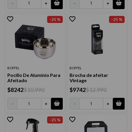
－
＋
－
＋
-
25 %
-
25 %
BOFFEL
BOFFEL
Pocillo De Aluminio Para
Brocha de afeitar
Afeitado
Vintage
$
8242
$
10
.
990
$
9742
$
12
.
990
－
＋
－
＋
-
25 %