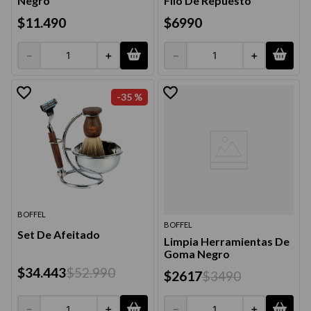
Negro
Filo De Repuesto
$
11
.
490
$
6990
－
＋
－
＋
-
35 %
BOFFEL
BOFFEL
Set De Afeitado
Limpia Herramientas De
Goma Negro
$
34
.
443
$
52
.
990
$
2617
$
3490
－
＋
－
＋