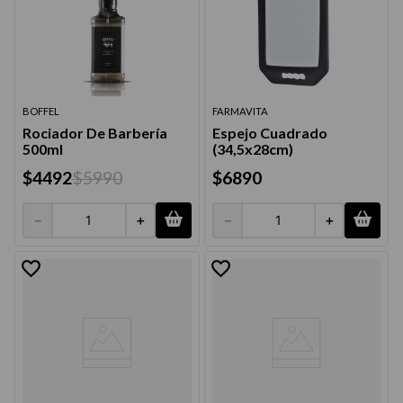
BOFFEL
FARMAVITA
Rociador De Barbería
Espejo Cuadrado
500ml
(34,5x28cm)
$
4492
$
5990
$
6890
－
＋
－
＋