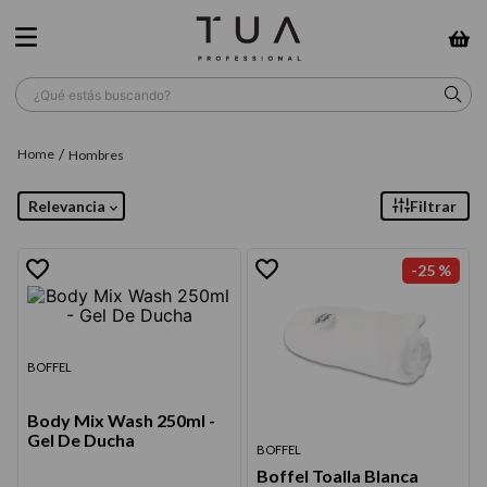
¿Qué estás buscando?
TÉRMINOS MÁS BUSCADOS
Hombres
1
.
wella
Relevancia
Filtrar
2
.
sow
3
.
farmavita
-
25 %
4
.
shampoo
5
.
cepillo
BOFFEL
6
.
gama
Body Mix Wash 250ml -
7
.
secador
Gel De Ducha
BOFFEL
8
.
loreal
Boffel Toalla Blanca