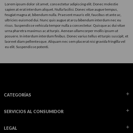
Lorem ipsum dolor sit amet, consectetur adipiscing elit. Donec molestie
sapien at erat interdum aliquet. Nulla facilisi. Donec vitae augue tempus,
feugiat magna at, bibendum nulla. Praesent mauris elit, faucibus et ante ac,
ultricies euismod dui. Nunc quis augue at arcu bibendum interdum nec eu
risus. Suspendisse vehicula tempor nulla a consectetur. Quisque ac dui vitae
urna pharetra maximus ac at turpis. Aenean ullamcorper mollis ipsum ut
posuere. In interdum interdum finibus. Donec varius tellus et turpis suscipit, et
laoreet diam pellentesque. Aliquam nec sem placerat nisi gravida fringilla vel
eu elit. Suspendisse potenti.
CATEGORÍAS
SERVICIOS AL CONSUMIDOR
LEGAL