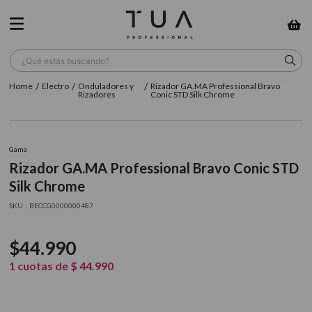
¿Qué estás buscando?
Electro
Onduladores y
Rizador GA.MA Professional Bravo
TÉRMINOS MÁS BUSCADOS
Rizadores
Conic STD Silk Chrome
1
.
wella
2
.
sow
Gama
Rizador GA.MA Professional Bravo Conic STD
3
.
farmavita
Silk Chrome
4
.
shampoo
:
BECCG0000000487
5
.
cepillo
$
44
.
990
6
.
gama
1
cuotas de
$
44
.
990
7
.
secador
8
.
loreal