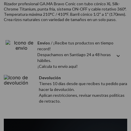
9
.
acondicionador
Rizador profesional GA.MA Bravo Conic con tubo cónico XL Silk-
Chrome Titanium, punta fría, sistema ON-OFF y cable rotativo 360°.
10
.
protector térmico
Temperatura máxima 210°C / 410°F. Barril cónico 1/2" a 1" (170mm).
Crea rizos naturales con variedad de tamaños en un solo paso.
Envíos
/ ¡Recibe tus productos en tiempo
record!
Despachamos en Santiago 24 a 48 horas
hábiles.
¡Calcula tu envío aquí!
Devolución
Tienes 10 días desde que recibes tu pedido para
hacer la devolución.
Aplican restricciones, revisar nuestras politicas
de retracto.