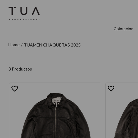
Coloración
TÉRMINOS M
TUAMEN CHAQUETAS 2025
1
.
wella
2
.
sow
3
.
farmavita
3
Productos
4
.
shampoo
5
.
cepillo
6
.
gama
7
.
secador
8
.
loreal
9
.
acondicion