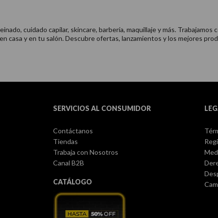
nado, cuidado capilar, skincare, barbería, maquillaje y más. Trabajamos c
 en casa y en tu salón. Descubre ofertas, lanzamientos y los mejores prod
SERVICIOS AL CONSUMIDOR
LEG
Contáctanos
Térm
Tiendas
Regi
Trabaja con Nosotros
Med
Canal B2B
Dere
Des
CATÁLOGO
Camb