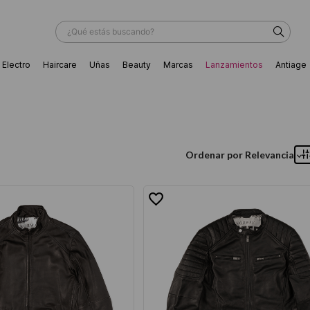
¿Qué estás buscando?
Electro
Haircare
Uñas
Beauty
Marcas
Lanzamientos
Antiage
ÁS BUSCADOS
Ordenar por
Relevancia
ador