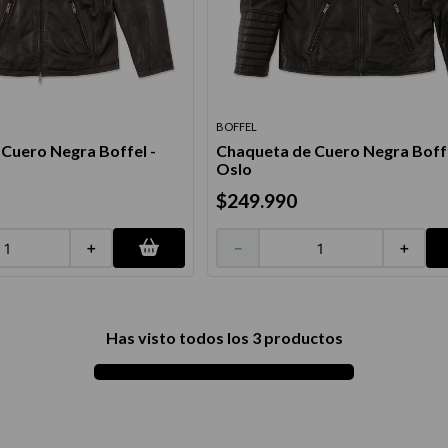
térmico
BOFFEL
Cuero Negra Boffel -
Chaqueta de Cuero Negra Boffe
Oslo
$
249
.
990
＋
－
＋
Has visto todos los
3
productos