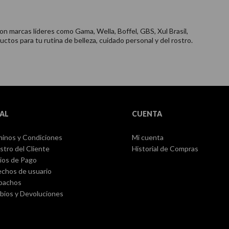
on marcas líderes como Gama, Wella, Boffel, GBS, Xul Brasil,
uctos para tu rutina de belleza, cuidado personal y del rostro.
AL
CUENTA
inos y Condiciones
Mi cuenta
stro del Cliente
Historial de Compras
ios de Pago
chos de usuario
pachos
ios y Devoluciones