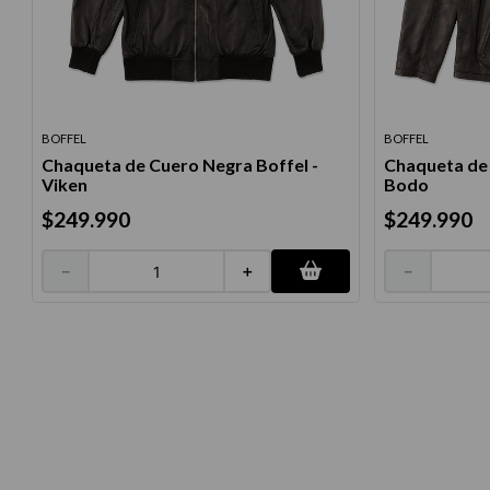
10
.
protector 
BOFFEL
BOFFEL
Chaqueta de Cuero Negra Boffel -
Chaqueta de 
Viken
Bodo
$
249
.
990
$
249
.
990
－
＋
－