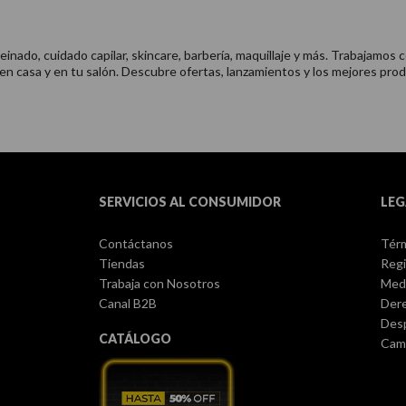
nado, cuidado capilar, skincare, barbería, maquillaje y más. Trabajamos c
 en casa y en tu salón. Descubre ofertas, lanzamientos y los mejores prod
SERVICIOS AL CONSUMIDOR
LEG
Contáctanos
Térm
Tiendas
Regi
Trabaja con Nosotros
Med
Canal B2B
Dere
Des
CATÁLOGO
Camb