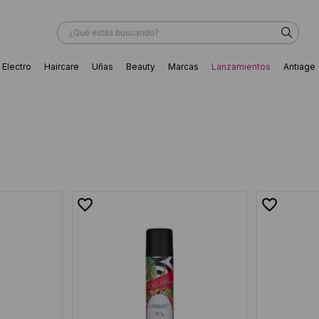
¿Qué estás buscando?
Electro
Haircare
Uñas
Beauty
Marcas
Lanzamientos
Antiage
ÁS BUSCADOS
ador