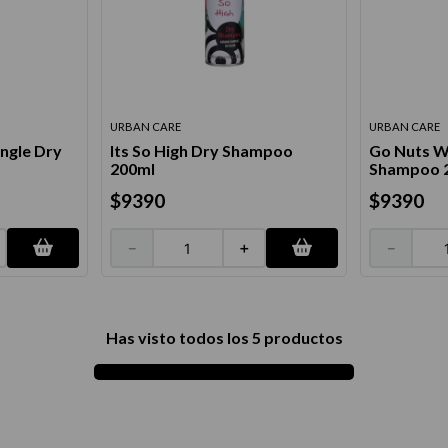
térmico
URBAN CARE
URBAN CARE
ungle Dry
Its So High Dry Shampoo
Go Nuts W
200ml
Shampoo 
$
9390
$
9390
－
＋
－
Has visto todos los
5
productos