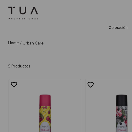
Coloración
TÉRMINOS M
Urban Care
1
.
wella
2
.
sow
3
.
farmavita
5
Productos
4
.
shampoo
5
.
cepillo
6
.
gama
7
.
secador
8
.
loreal
9
.
acondicion