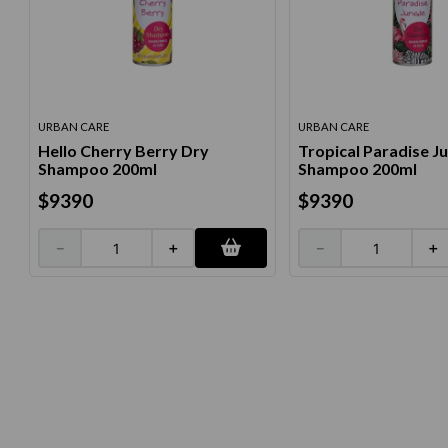
10
.
protector 
URBAN CARE
URBAN CARE
Hello Cherry Berry Dry
Tropical Paradise J
Shampoo 200ml
Shampoo 200ml
$
9390
$
9390
－
＋
－
＋