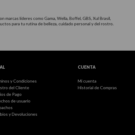
on marcas líderes como Gama, Wella, Boffel, GBS, Xul Brasil,
uctos para tu rutina de belleza, cuidado personal y del rostro.
AL
CUENTA
inos y Condiciones
Mi cuenta
stro del Cliente
Historial de Compras
ios de Pago
chos de usuario
pachos
ios y Devoluciones