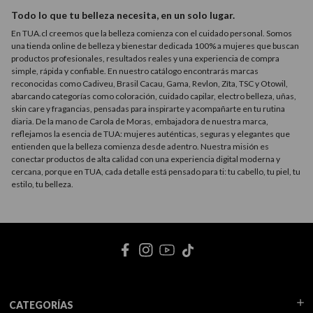
Todo lo que tu belleza necesita, en un solo lugar.
En TUA.cl creemos que la belleza comienza con el cuidado personal. Somos
una tienda online de belleza y bienestar dedicada 100% a mujeres que buscan
productos profesionales, resultados reales y una experiencia de compra
simple, rápida y confiable. En nuestro catálogo encontrarás marcas
reconocidas como Cadiveu, Brasil Cacau, Gama, Revlon, Zíta, TSC y Otowil,
abarcando categorías como coloración, cuidado capilar, electro belleza, uñas,
skin care y fragancias, pensadas para inspirarte y acompañarte en tu rutina
diaria. De la mano de Carola de Moras, embajadora de nuestra marca,
reflejamos la esencia de TUA: mujeres auténticas, seguras y elegantes que
entienden que la belleza comienza desde adentro. Nuestra misión es
conectar productos de alta calidad con una experiencia digital moderna y
cercana, porque en TUA, cada detalle está pensado para ti: tu cabello, tu piel, tu
estilo, tu belleza.
CATEGORÍAS