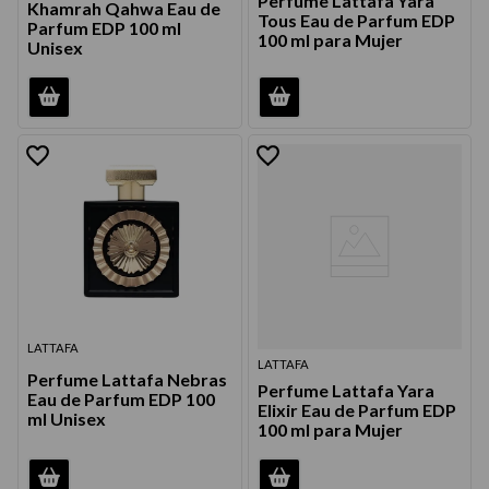
Perfume Lattafa Yara
Khamrah Qahwa Eau de
9
.
acondicionador
Tous Eau de Parfum EDP
Parfum EDP 100 ml
100 ml para Mujer
Unisex
10
.
protector térmico
LATTAFA
LATTAFA
Perfume Lattafa Nebras
Perfume Lattafa Yara
Eau de Parfum EDP 100
Elixir Eau de Parfum EDP
ml Unisex
100 ml para Mujer