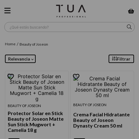
¿Qué estás buscando?
TÉRMINOS MÁS BUSCADOS
Beauty of Joseon
1
.
wella
Relevancia
Filtrar
2
.
sow
3
.
farmavita
4
.
shampoo
5
.
cepillo
BEAUTY OF JOSEON
BEAUTY OF JOSEON
6
.
gama
Protector Solar en Stick
Crema Facial Hidratante
Beauty of Joseon Matte
Beauty of Joseon
7
.
secador
Sun Stick Mugwort +
Dynasty Cream 50 ml
Camelia 18 g
8
.
loreal