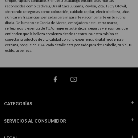
simple, rápida y confiable. En nuestro catálogo encontrarás marcas
reconocidas como Cadiveu, Brasil Cacau, Gama, Revlon, Zíta, TSC y Otowil,
abarcando categorías como coloración, cuidado capilar, electro belleza, uñas,
skin care y fragancias, pensadas para inspirarte y acompañarte en tu rutina
diaria. De la mano de Carola de Moras, embajadora de nuestra marca,
reflejamos la esencia de TUA: mujeres auténticas, seguras y elegantes que
entienden que la belleza comienza desde adentro. Nuestra misión es
conectar productos de alta calidad con una experiencia digital moderna y
cercana, porque en TUA, cada detalle está pensado para ti: tu cabello, tu piel, tu
estilo, tu belleza.
CATEGORÍAS
SERVICIOS AL CONSUMIDOR