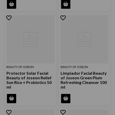
9
.
acondicionador
10
.
protector térmico
BEAUTY OF JOSEON
BEAUTY OF JOSEON
Protector Solar Facial
Limpiador Facial Beauty
Beauty of Joseon Relief
of Joseon Green Plum
Sun Rice + Probiotics 50
Refreshing Cleanser 100
ml
ml