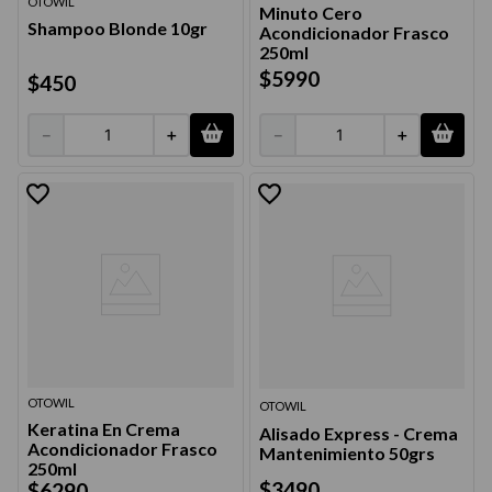
OTOWIL
Minuto Cero
Shampoo Blonde 10gr
Acondicionador Frasco
250ml
$
5990
$
450
－
＋
－
＋
OTOWIL
OTOWIL
Keratina En Crema
Alisado Express - Crema
Acondicionador Frasco
Mantenimiento 50grs
250ml
$
3490
$
6290