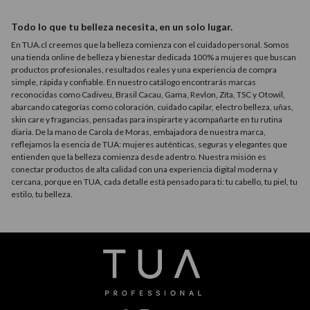
Todo lo que tu belleza necesita, en un solo lugar.
En TUA.cl creemos que la belleza comienza con el cuidado personal. Somos
una tienda online de belleza y bienestar dedicada 100% a mujeres que buscan
productos profesionales, resultados reales y una experiencia de compra
simple, rápida y confiable. En nuestro catálogo encontrarás marcas
reconocidas como Cadiveu, Brasil Cacau, Gama, Revlon, Zíta, TSC y Otowil,
abarcando categorías como coloración, cuidado capilar, electro belleza, uñas,
skin care y fragancias, pensadas para inspirarte y acompañarte en tu rutina
diaria. De la mano de Carola de Moras, embajadora de nuestra marca,
reflejamos la esencia de TUA: mujeres auténticas, seguras y elegantes que
entienden que la belleza comienza desde adentro. Nuestra misión es
conectar productos de alta calidad con una experiencia digital moderna y
cercana, porque en TUA, cada detalle está pensado para ti: tu cabello, tu piel, tu
estilo, tu belleza.