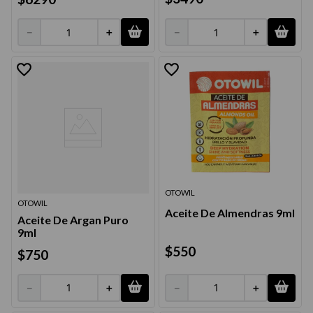
－
＋
－
＋
OTOWIL
OTOWIL
Aceite De Almendras 9ml
Aceite De Argan Puro
9ml
$
550
$
750
－
＋
－
＋