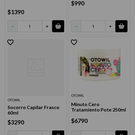
$
990
9
.
acondicionador
$
1390
10
.
protector térmico
－
＋
－
＋
OTOWIL
OTOWIL
Minuto Cero
Socorro Capilar Frasco
Tratamiento Pote 250ml
60ml
$
6790
$
3290