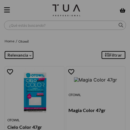
¿Qué estás buscando?
TÉRMINOS MÁS BUSCADOS
Otowil
1
.
wella
Relevancia
Filtrar
2
.
sow
3
.
farmavita
4
.
shampoo
5
.
cepillo
OTOWIL
6
.
gama
Magia Color 47gr
7
.
secador
OTOWIL
8
.
loreal
Cielo Color 47gr